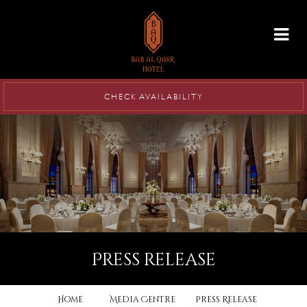
info@babalqasr.com
CHECK AVAILABILITY
press release
Home
Media Centre
Press Release